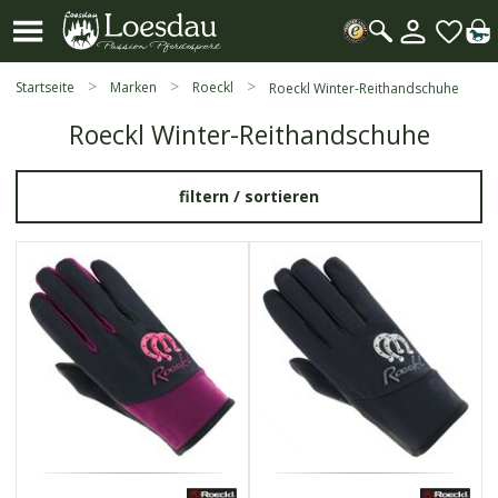
Mein
Kundenk
Suche
öffnen
Startseite
Marken
Roeckl
Roeckl Winter-Reithandschuhe
Roeckl Winter-Reithandschuhe
filtern /
sortieren
420022
420022
funktional
funktional
uneingeschränkte
uneingeschränkte
Bewegungsfreiheit
Bewegungsfreiheit
besonders weich
besonders weich