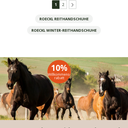
€
€
1
2
€
€
ROECKL REITHANDSCHUHE
ROECKL WINTER-REITHANDSCHUHE
10%
Willkommens-
rabatt