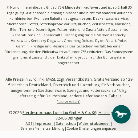
7) Nur online einlösbar. Gilt ab 75 € Mindesteinkaufswert und ist ab Erhalt 30
Tage gültig. Aktionscode einmalig einlösbar und nicht mit anderen Aktionen
kombinierbar! (Von den Rabatten ausgeschlossen: Deckenwaschservice,
Stickservice, Sättel, Sattelanprobe vor Ort, Bücher, Zeitschriften, Kalender,
Bild-, Ton- und Datenträger, Futtermittel und Zusatzfutter, Gutscheine,
Reparaturen und Lebensmittel. Nicht gültig für die Marken Kentucky
Horsewear, Kentucky Dogwear, Grooming Deluxe, Dy'on, Velari, Polar,
Garmin, Prestige und Flexineb). Der Gutschein verfällt bei einer
Rücksendung, die den Einkaufswert auf unter 75€ reduziert. Das Bonussystem
greift nicht zusätzlich, der Einkauf wird jedoch auf das Bonussystem
angerechnet.
Alle Preise in Euro, inkl. MwSt, zzgl.
Versandkosten
. Gratis Versand ab 129
€ innerhalb Deutschland, Österreich und Luxemburg, für Verbraucher,
ausgenommen Speditionsware, Sperrgut und Futtersäcke ab 10 kg.
Lieferzeit gilt für Deutschland, andere Lieferländer s.
Tabelle
"Lieferzeiten"
.
© 2026
Pferdesporthaus Loesdau GmbH & Co. KG, Hechinger Str. 58,
72406 Bisingen
AGB
Impressum
Datenschutz
Widerruf absenden
Barrierefreiheitserklärung
Cookie Einstellungen anpassen