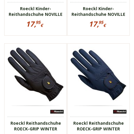
Roeckl Kinder-
Roeckl Kinder-
Reithandschuhe NOVILLE
Reithandschuhe NOVILLE
JR
JR
Preisinformationen
Preisinformationen
17,
17,
95
95
für
für
€
€
Roeckl
Roeckl
17,95
17,95
Kinder-
Kinder-
€
€
Reithandschuhe
Reithandschuhe
NOVILLE
NOVILLE
4084K
4084K
JR
JR
für Kinder
für Kinder
hochwertiges
hochwertiges
Kunstleder
Kunstleder
leichtes, elastisches
leichtes, elastisches
Material
Material
Roeckl Reithandschuhe
Roeckl Reithandschuhe
ROECK-GRIP WINTER
ROECK-GRIP WINTER