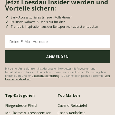
Jetzt Loesdau Insider werden und
Vorteile sichern:
Early Access zu Sales & neuen Kollektionen
Exklusive Rabatte & Deals nur für dich
Trends & Inspiration aus der Reitsportwelt zuerst entdecken
Mit deiner Anmeldung erhältst du unseren Newsletter mit Angeboten und
Neuigkeiten von Loesdau. Informationen dazu, wie wir mit deinen Daten umgehen,
findest du in unserer
Datenschutzerklärung
. Du kannst dich jederzeit kostenfrei
vom
Newsletter abmelden
Top-Kategorien
Top Marken
Fliegendecke Pferd
Cavallo Reitstiefel
Maulkörbe & Fressbremsen
Casco Reithelme