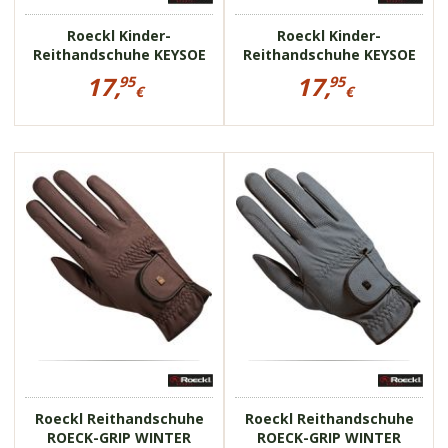
Roeckl Kinder-
Roeckl Kinder-
Reithandschuhe KEYSOE
Reithandschuhe KEYSOE
Preisinformationen
Preisinformationen
17,
17,
95
95
für
für
€
€
Roeckl
Roeckl
17,95
17,95
Kinder-
Kinder-
€
€
Reithandschuhe
Reithandschuhe
KEYSOE
KEYSOE
4084
4084
für eine feine
für eine feine
Zügelführung
Zügelführung
leichtes, elastisches
leichtes, elastisches
Material
Material
Roeckl Reithandschuhe
Roeckl Reithandschuhe
ROECK-GRIP WINTER
ROECK-GRIP WINTER