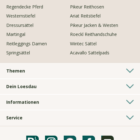
Regendecke Pferd
Pikeur Reithosen
Westernstiefel
Ariat Reitstiefel
Dressursättel
Pikeur Jacken & Westen
Martingal
Roeckl Reithandschuhe
Reitleggings Damen
Wintec Sättel
Springsättel
Acavallo Sattelpads
Themen
Westernshop
Dein Loesdau
Longierzubehör
Pferdesporthäuser
Geschenke für Reiter
Informationen
Kontakt
Hundezubehör
AGB
Bonussystem
Fahren
Service
Impressum
Über uns
Voltigieren
Bestickungen
Datenschutz
Gelebte Nachhaltigkeit
Ponyshop
Loesdau Sattelservice
Barrierefreiheitserklärung