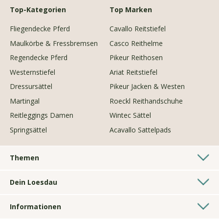
Top-Kategorien
Top Marken
Fliegendecke Pferd
Cavallo Reitstiefel
Maulkörbe & Fressbremsen
Casco Reithelme
Regendecke Pferd
Pikeur Reithosen
Westernstiefel
Ariat Reitstiefel
Dressursättel
Pikeur Jacken & Westen
Martingal
Roeckl Reithandschuhe
Reitleggings Damen
Wintec Sättel
Springsättel
Acavallo Sattelpads
Themen
Westernshop
Dein Loesdau
Longierzubehör
Pferdesporthäuser
Geschenke für Reiter
Informationen
Kontakt
Hundezubehör