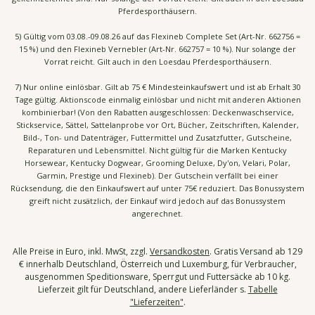
Pferdesporthäusern.
5) Gültig vom 03.08.-09.08.26 auf das Flexineb Complete Set (Art-Nr. 662756 =
15 %) und den Flexineb Vernebler (Art-Nr. 662757 = 10 %). Nur solange der
Vorrat reicht. Gilt auch in den Loesdau Pferdesporthäusern.
7) Nur online einlösbar. Gilt ab 75 € Mindesteinkaufswert und ist ab Erhalt 30
Tage gültig. Aktionscode einmalig einlösbar und nicht mit anderen Aktionen
kombinierbar! (Von den Rabatten ausgeschlossen: Deckenwaschservice,
Stickservice, Sättel, Sattelanprobe vor Ort, Bücher, Zeitschriften, Kalender,
Bild-, Ton- und Datenträger, Futtermittel und Zusatzfutter, Gutscheine,
Reparaturen und Lebensmittel. Nicht gültig für die Marken Kentucky
Horsewear, Kentucky Dogwear, Grooming Deluxe, Dy'on, Velari, Polar,
Garmin, Prestige und Flexineb). Der Gutschein verfällt bei einer
Rücksendung, die den Einkaufswert auf unter 75€ reduziert. Das Bonussystem
greift nicht zusätzlich, der Einkauf wird jedoch auf das Bonussystem
angerechnet.
Alle Preise in Euro, inkl. MwSt, zzgl.
Versandkosten
. Gratis Versand ab 129
€ innerhalb Deutschland, Österreich und Luxemburg, für Verbraucher,
ausgenommen Speditionsware, Sperrgut und Futtersäcke ab 10 kg.
Lieferzeit gilt für Deutschland, andere Lieferländer s.
Tabelle
"Lieferzeiten"
.