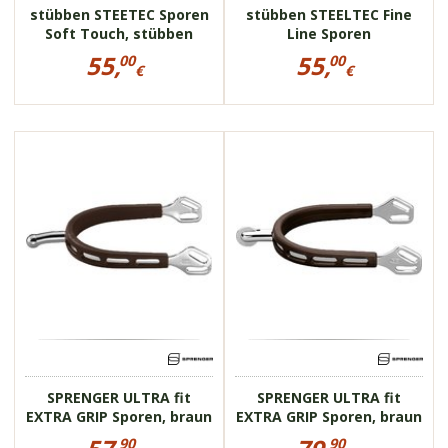
stübben STEETEC Sporen
stübben STEELTEC Fine
Soft Touch, stübben
Line Sporen
STEELtec
Preisinformationen
Preisinformationen
55,
55,
00
00
für
für
€
€
stübben
stübben
55,00
55,00
STEETEC
STEELTEC
€
€
Sporen
Fine
Soft
Line
43237
43237
Touch,
Sporen
stübben
rostfrei
rostfrei
STEELtec
bruchsicher
bruchsicher
braunfarbener
braunfarbener
Gummiüberzug
Gummiüberzug
verschiedene Enden
verschiedene Enden
SPRENGER ULTRA fit
SPRENGER ULTRA fit
EXTRA GRIP Sporen, braun
EXTRA GRIP Sporen, braun
Preisinformationen
Preisinformationen
90
90