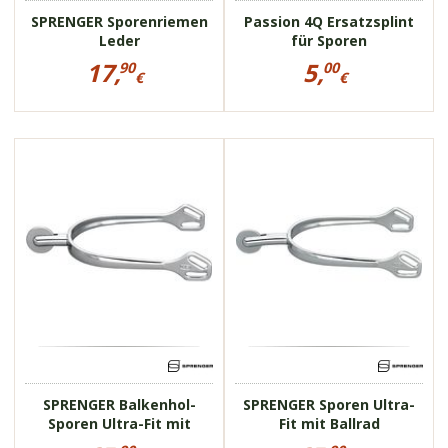
SPRENGER Sporenriemen
Passion 4Q Ersatzsplint
Leder
für Sporen
Preisinformationen
Preisinformationen
17,
5,
90
00
für
für
€
€
SPRENGER
Passion
17,90
5,00
Sporenriemen
4Q
€
€
Leder
Ersatzsplint
für
Sporen
47425B
47435B
Balkenhol-Sporen
Sporen von
SPRENGER
bruchsicheres
Edelstahl
aus bruchsicherem
Edelstahl
großes Ballrad
mit großem Ballrad
SPRENGER Balkenhol-
SPRENGER Sporen Ultra-
Sporen Ultra-Fit mit
Fit mit Ballrad
Ballrad
Preisinformationen
Preisinformationen