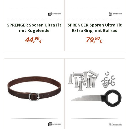
SPRENGER Sporen Ultra Fit
SPRENGER Sporen Ultra Fit
mit Kugelende
Extra Grip, mit Ballrad
Preisinformationen
Preisinformationen
44,
79,
90
90
für
für
€
€
SPRENGER
SPRENGER
44,90
79,90
Sporen
Sporen
€
€
Ultra
Ultra
Fit
Fit
55518
mit
Extra
Kugelende
Grip,
mit
49184
Ballrad
hochwertiges Leder
robust
verchromte Schnalle