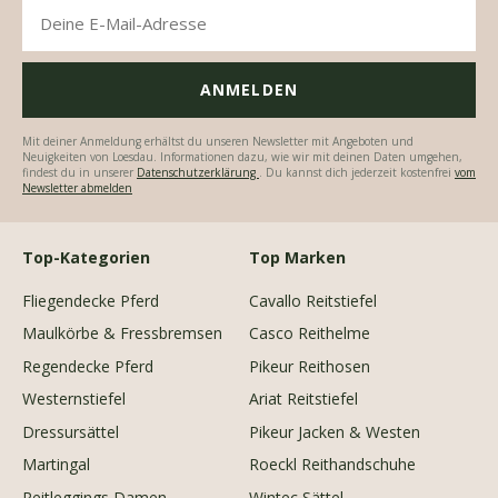
Mit deiner Anmeldung erhältst du unseren Newsletter mit Angeboten und
Neuigkeiten von Loesdau. Informationen dazu, wie wir mit deinen Daten umgehen,
findest du in unserer
Datenschutzerklärung
. Du kannst dich jederzeit kostenfrei
vom
Newsletter abmelden
Top-Kategorien
Top Marken
Fliegendecke Pferd
Cavallo Reitstiefel
Maulkörbe & Fressbremsen
Casco Reithelme
Regendecke Pferd
Pikeur Reithosen
Westernstiefel
Ariat Reitstiefel
Dressursättel
Pikeur Jacken & Westen
Martingal
Roeckl Reithandschuhe
Reitleggings Damen
Wintec Sättel