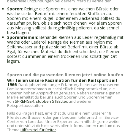
bakterielle Entzündungen bei deinem Pferd zu vermeiden.
Sporen
: Reinige die Sporen mit einer weichen Bürste oder
wische sie bei Bedarf mit einem feuchten Stofftuch ab.
Sporen mit einem Kugel- oder einem Zackenrad solltest du
daraufhin prüfen, ob sie sich noch drehen. Vor allem Sporen
aus Messing solltest du regelmäßig polieren, da sie schnell
beschlagen.
Sporenriemen
: Behandel Riemen aus Leder regelmäßig mit
Wachs oder Lederöl. Reinige die Riemen aus Nylon mit
Seifenwasser und putze sie bei Bedarf mit einer Bürste ab.
Egal, für welches Material du dich entscheidest, die Riemen
solltest du immer an einem trockenen und schattigen Ort
lagern.
Sporen und die passenden Riemen jetzt online kaufen
Wir teilen unsere Faszination für den Reitsport seit
1966
. Dank jahrzehntelanger Erfahrung bieten wir in unserem
Familienunternehmen ausschließlich Reitsportartikel an, die
unseren hohen Ansprüchen genügen. Neben unserer eigenen
Marke erhältst du bei uns auch Sporen und Sporenriemen
von
SPRENGER
,
stübben STEELtec
und weiteren
Reitsportausstattern.
Falls du Fragen hast, erreichst du uns in einem unserer 18
Pferdesporthäuser oder ganz bequem telefonisch im Service-
Center von Loesdau. Unser Expertenteam hilft dir gerne weiter
und unterstützt dich mit wertvollen Informationen rund um das
Thema
Hilfsmittel für Reiter
.