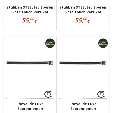
stübben STEELtec Sporen
stübben STEELtec Sporen
Soft Touch Vertikal
Soft Touch Vertikal
Preisinformationen
Preisinformationen
55,
55,
00
00
für
für
€
€
stübben
stübben
55,00
55,00
STEELtec
STEELtec
€
€
Sporen
Sporen
Soft
Soft
43990
Touch
Touch
Vertikal
Vertikal
italienisches Leder
43990
Edelstahl-Schnalle
italienisches Leder
Edelstahl-Schnalle
Cheval de Luxe
Cheval de Luxe
Sporenriemen
Sporenriemen