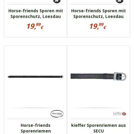
Horse-friends Sporen mit
Horse-friends Sporen mit
Sporenschutz, Loesdau
Sporenschutz, Loesdau
Preisinformationen
Preisinformationen
19,
19,
99
99
für
für
€
€
Horse-
Horse-
19,99
19,99
friends
friends
€
€
Sporen
Sporen
mit
mit
4385
5894
Sporenschutz,
Sporenschutz,
Loesdau
Loesdau
Horse-friends
kieffer Sporenriemen aus
Sporenriemen
SECU