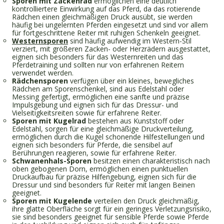
Sporen mit Zackenrad
ermöglichen eine deutlich
kontrolliertere Einwirkung auf das Pferd, da das rotierende
Rädchen einen gleichmäßigen Druck ausübt, sie werden
häufig bei ungelernten Pferden eingesetzt und sind vor allem
für fortgeschrittene Reiter mit ruhigen Schenkeln geeignet.
Westernsporen
sind häufig aufwendig im Western-Stil
verziert, mit größeren Zacken- oder Herzrädern ausgestattet,
eignen sich besonders für das Westernreiten und das
Pferdetraining und sollten nur von erfahrenen Reitern
verwendet werden.
Rädchensporen
verfügen über ein kleines, bewegliches
Rädchen am Sporenschenkel, sind aus Edelstahl oder
Messing gefertigt, ermöglichen eine sanfte und präzise
Impulsgebung und eignen sich für das Dressur- und
Vielseitigkeitsreiten sowie für erfahrene Reiter.
Sporen mit Kugelrad
bestehen aus Kunststoff oder
Edelstahl, sorgen für eine gleichmäßige Druckverteilung,
ermöglichen durch die Kugel schonende Hilfestellungen und
eignen sich besonders für Pferde, die sensibel auf
Berührungen reagieren, sowie für erfahrene Reiter.
Schwanenhals-Sporen
besitzen einen charakteristisch nach
oben gebogenen Dorn, ermöglichen einen punktuellen
Druckaufbau für präzise Hilfengebung, eignen sich für die
Dressur und sind besonders für Reiter mit langen Beinen
geeignet.
Sporen mit Kugelende
verteilen den Druck gleichmäßig,
ihre glatte Oberfläche sorgt für ein geringes Verletzungsrisiko,
sie sind besonders geeignet für sensible Pferde sowie Pferde