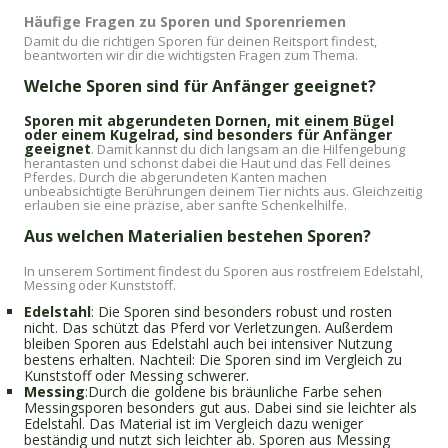
Häufige Fragen zu Sporen und Sporenriemen
Damit du die richtigen Sporen für deinen Reitsport findest,
beantworten wir dir die wichtigsten Fragen zum Thema.
Welche Sporen sind für Anfänger geeignet?
Sporen mit abgerundeten Dornen, mit einem Bügel
oder einem Kugelrad, sind besonders für Anfänger
geeignet
. Damit kannst du dich langsam an die Hilfengebung
herantasten und schonst dabei die Haut und das Fell deines
Pferdes. Durch die abgerundeten Kanten machen
unbeabsichtigte Berührungen deinem Tier nichts aus. Gleichzeitig
erlauben sie eine präzise, aber sanfte Schenkelhilfe.
Aus welchen Materialien bestehen Sporen?
In unserem Sortiment findest du Sporen aus rostfreiem Edelstahl,
Messing oder Kunststoff.
Edelstahl
: Die Sporen sind besonders robust und rosten
nicht. Das schützt das Pferd vor Verletzungen. Außerdem
bleiben Sporen aus Edelstahl auch bei intensiver Nutzung
bestens erhalten. Nachteil: Die Sporen sind im Vergleich zu
Kunststoff oder Messing schwerer.
Messing
:Durch die goldene bis bräunliche Farbe sehen
Messingsporen besonders gut aus. Dabei sind sie leichter als
Edelstahl. Das Material ist im Vergleich dazu weniger
beständig und nutzt sich leichter ab. Sporen aus Messing