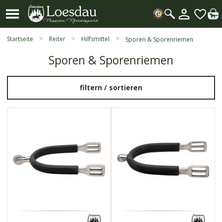
Mein
Kundenk
Suche
öffnen
Startseite
Reiter
Hilfsmittel
Sporen & Sporenriemen
Sporen & Sporenriemen
filtern /
sortieren
43996
43996
hochwertiges
hochwertiges
Edelstahl
Edelstahl
schonen den
schonen den
Reitstiefel
Reitstiefel