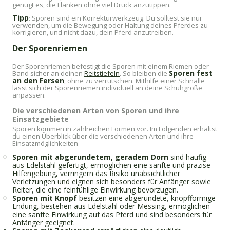
genügt es, die Flanken ohne viel Druck anzutippen.
Tipp
: Sporen sind ein Korrekturwerkzeug. Du solltest sie nur
verwenden, um die Bewegung oder Haltung deines Pferdes zu
korrigieren, und nicht dazu, dein Pferd anzutreiben.
Der Sporenriemen
Der Sporenriemen befestigt die Sporen mit einem Riemen oder
Sporen fest
Band sicher an deinen
Reitstiefeln
. So bleiben die
an den Fersen
, ohne zu verrutschen. Mithilfe einer Schnalle
lässt sich der Sporenriemen individuell an deine Schuhgröße
anpassen.
Die verschiedenen Arten von Sporen und ihre
Einsatzgebiete
Sporen kommen in zahlreichen Formen vor. Im Folgenden erhältst
du einen Überblick über die verschiedenen Arten und ihre
Einsatzmöglichkeiten
Sporen mit abgerundetem, geradem Dorn
sind häufig
aus Edelstahl gefertigt, ermöglichen eine sanfte und präzise
Hilfengebung, verringern das Risiko unabsichtlicher
Verletzungen und eignen sich besonders für Anfänger sowie
Reiter, die eine feinfühlige Einwirkung bevorzugen.
Sporen mit Knopf
besitzen eine abgerundete, knopfförmige
Endung, bestehen aus Edelstahl oder Messing, ermöglichen
eine sanfte Einwirkung auf das Pferd und sind besonders für
Anfänger geeignet.