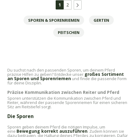
EXTRA
Fit
1
2
GRIP
mit
Sporen,
Dorn
braun
SPOREN & SPORENRIEMEN
GERTEN
PEITSCHEN
Du suchst nach den passenden Sporen, um deinem Pferd
großes Sortiment
präzise Hilfen zu geben? Entdecke unser
an Sporen und Sporenriemen
und finde die passende Form
für deine Disziplin.
Präzise Kommunikation zwischen Reiter und Pferd
Sporen unterstützen die Kommunikation zwischen Pferd und
Reiter, während der passende Sporenriemen für einen sicheren
Sitz am Reitstiefel sorgt.
Die Sporen
Sporen geben deinem Pferd die nötigen Impulse, um
Bewegung korrekt auszuführen
eine
. Zudem können sie
dazu beitragen, die Haltung deines Pferdes zu korrigieren. Dafür