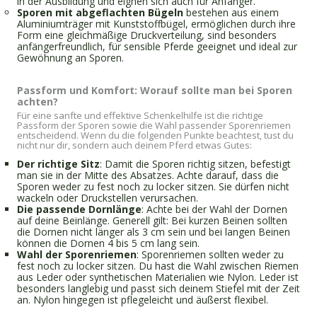
in der Ausbildung und eignen sich auch für Anfänger.
Sporen mit abgeflachten Bügeln
bestehen aus einem
Aluminiumträger mit Kunststoffbügel, ermöglichen durch ihre
Form eine gleichmäßige Druckverteilung, sind besonders
anfängerfreundlich, für sensible Pferde geeignet und ideal zur
Gewöhnung an Sporen.
Passform und Komfort: Worauf sollte man bei Sporen
achten?
Für eine sanfte und effektive Schenkelhilfe ist die richtige
Passform der Sporen sowie die Wahl passender Sporenriemen
entscheidend. Wenn du die folgenden Punkte beachtest, tust du
nicht nur dir, sondern auch deinem Pferd etwas Gutes:
Der richtige Sitz
: Damit die Sporen richtig sitzen, befestigt
man sie in der Mitte des Absatzes. Achte darauf, dass die
Sporen weder zu fest noch zu locker sitzen. Sie dürfen nicht
wackeln oder Druckstellen verursachen.
Die passende Dornlänge
: Achte bei der Wahl der Dornen
auf deine Beinlänge. Generell gilt: Bei kurzen Beinen sollten
die Dornen nicht länger als 3 cm sein und bei langen Beinen
können die Dornen 4 bis 5 cm lang sein.
Wahl der Sporenriemen
: Sporenriemen sollten weder zu
fest noch zu locker sitzen. Du hast die Wahl zwischen Riemen
aus Leder oder synthetischen Materialien wie Nylon. Leder ist
besonders langlebig und passt sich deinem Stiefel mit der Zeit
an. Nylon hingegen ist pflegeleicht und äußerst flexibel.