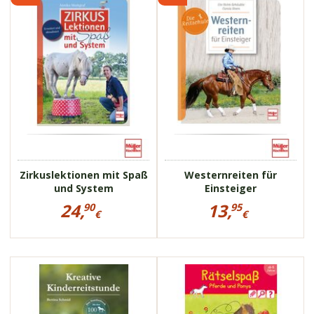
1137560
1137561
Zirkuslektionen mit Spaß
Westernreiten für
und System
Einsteiger
Preisinformationen
Preisinformationen
24,
13,
90
95
für
für
€
€
Zirkuslektionen
Westernreiten
24,90
13,95
mit
für
€
€
Spaß
Einsteiger
und
System
113147
113420