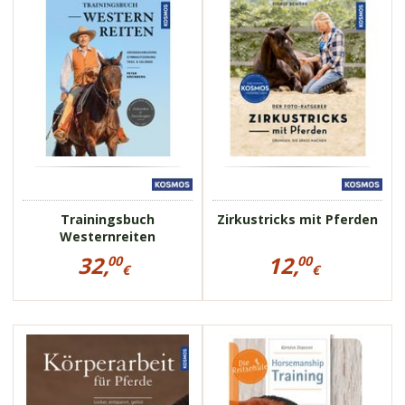
FNverlag
Trainingsbuch
Zirkustricks mit Pferden
Westernreiten
Preisinformationen
Preisinformationen
32,
12,
00
00
für
für
€
€
Trainingsbuch
Zirkustricks
32,00
12,00
Westernreiten
mit
€
€
Pferden
113116
113177