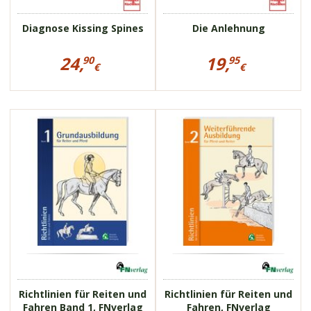
Diagnose Kissing Spines
Die Anlehnung
Preisinformationen
Preisinformationen
24,
19,
90
95
für
für
€
€
Diagnose
Die
24,90
19,95
Kissing
Anlehnung
€
€
Spines
19001
19002
Richtlinien für Reiten und
Richtlinien für Reiten und
Fahren Band 1, FNverlag
Fahren, FNverlag