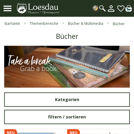
Mein
Kundenk
Suche
öffnen
Startseite
Themenbereiche
Bücher & Multimedia
Bücher
Bücher
Kategorien
filtern /
sortieren
NEU
NEU