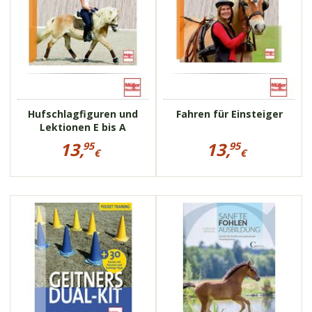
Hufschlagfiguren und
Fahren für Einsteiger
Lektionen E bis A
Preisinformationen
Preisinformationen
13,
13,
95
95
für
für
€
€
Hufschlagfiguren
Fahren
13,95
13,95
und
für
€
€
Lektionen
Einsteiger
E
112943
113170
bis
A