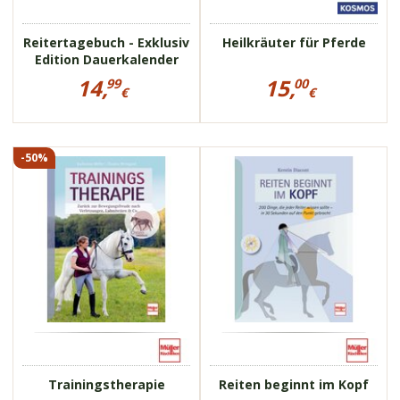
Reitertagebuch - Exklusiv
Heilkräuter für Pferde
Edition Dauerkalender
Preisinformationen
Preisinformationen
14,
15,
99
00
für
für
€
€
Reitertagebuch
Heilkräuter
14,99
15,00
-
für
€
€
Exklusiv
Pferde
Edition
-50%
113574
113592
Dauerkalender
für die Zeit nach
Verletzungen
Osteo Dressage
individuelles Training
Trainingstherapie
Reiten beginnt im Kopf