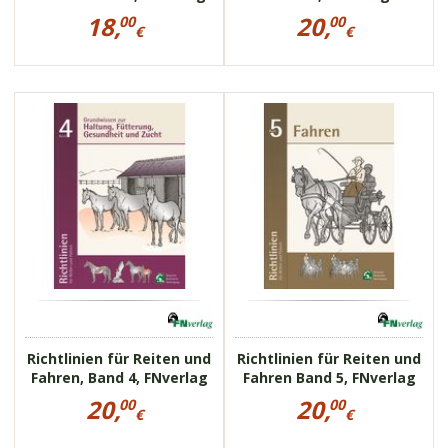
Preisinformationen
Preisinformationen
18,
20,
00
00
für
für
€
€
Richtlinien
Richtlinien
18,00
20,00
für
für
€
€
Reiten
Reiten
und
und
19004
19005
Fahren
Fahren,
Band
FNverlag
1,
FNverlag
Richtlinien für Reiten und
Richtlinien für Reiten und
Fahren, Band 4, FNverlag
Fahren Band 5, FNverlag
Preisinformationen
Preisinformationen
20,
20,
00
00
für
für
€
€
Richtlinien
Richtlinien
20,00
20,00
für
für