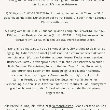
den Loesdau Pferdesporthäusern.
4) Gültig vom 01.07.-09.08.2026 für Produkte, die online mit "Summer SALE"
gekennzeichnet sind. Nur solange der Vorrat reicht. Gilt auch in den Loesdau
Pferdesporthäusern.
5) Gültig vom 03.08.-09.08.26 auf das Flexineb Complete Set (Art-Nr. 662756 =
15 %) und den Flexineb Vernebler (Art-Nr. 662757 = 10 %). Nur solange der
Vorrat reicht. Gilt auch in den Loesdau Pferdesporthäusern.
7) Nur online einlösbar. Gilt ab 75 € Mindesteinkaufswert und ist ab Erhalt 30
Tage gültig. Aktionscode einmalig einlösbar und nicht mit anderen Aktionen
kombinierbar! (Von den Rabatten ausgeschlossen: Deckenwaschservice,
Stickservice, Sättel, Sattelanprobe vor Ort, Bücher, Zeitschriften, Kalender,
Bild-, Ton- und Datenträger, Futtermittel und Zusatzfutter, Gutscheine,
Reparaturen und Lebensmittel. Nicht gültig für die Marken Kentucky
Horsewear, Kentucky Dogwear, Grooming Deluxe, Dy'on, Velari, Polar,
Garmin, Prestige und Flexineb). Der Gutschein verfällt bei einer
Rücksendung, die den Einkaufswert auf unter 75€ reduziert. Das Bonussystem
greift nicht zusätzlich, der Einkauf wird jedoch auf das Bonussystem
angerechnet.
Alle Preise in Euro, inkl. MwSt, zzgl.
Versandkosten
. Gratis Versand ab 129