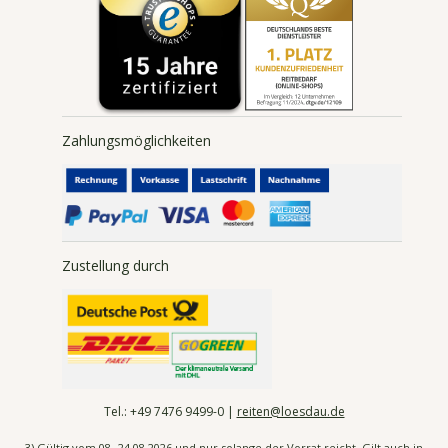
Zahlungsmöglichkeiten
Zustellung durch
Tel.:
+49 7476
9499-0 |
reiten@loesdau.de
3) Gültig vom 08.-24.08.2026 und nur solange der Vorrat reicht. Gilt auch in