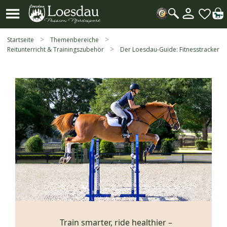
Mein
Kundenk
Suche
öffnen
Startseite
Themenbereiche
Reitunterricht & Trainingszubehör
Der Loesdau-Guide: Fitnesstracker
Der
Loesdau-
Guide:
Fitnesstracker
Train smarter, ride healthier –