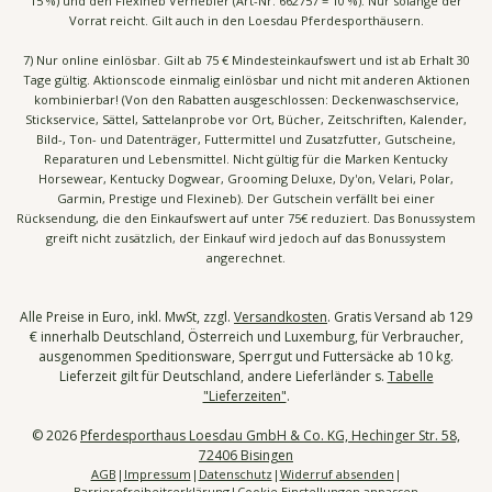
15 %) und den Flexineb Vernebler (Art-Nr. 662757 = 10 %). Nur solange der
Vorrat reicht. Gilt auch in den Loesdau Pferdesporthäusern.
7) Nur online einlösbar. Gilt ab 75 € Mindesteinkaufswert und ist ab Erhalt 30
Tage gültig. Aktionscode einmalig einlösbar und nicht mit anderen Aktionen
kombinierbar! (Von den Rabatten ausgeschlossen: Deckenwaschservice,
Stickservice, Sättel, Sattelanprobe vor Ort, Bücher, Zeitschriften, Kalender,
Bild-, Ton- und Datenträger, Futtermittel und Zusatzfutter, Gutscheine,
Reparaturen und Lebensmittel. Nicht gültig für die Marken Kentucky
Horsewear, Kentucky Dogwear, Grooming Deluxe, Dy'on, Velari, Polar,
Garmin, Prestige und Flexineb). Der Gutschein verfällt bei einer
Rücksendung, die den Einkaufswert auf unter 75€ reduziert. Das Bonussystem
greift nicht zusätzlich, der Einkauf wird jedoch auf das Bonussystem
angerechnet.
Alle Preise in Euro, inkl. MwSt, zzgl.
Versandkosten
. Gratis Versand ab 129
€ innerhalb Deutschland, Österreich und Luxemburg, für Verbraucher,
ausgenommen Speditionsware, Sperrgut und Futtersäcke ab 10 kg.
Lieferzeit gilt für Deutschland, andere Lieferländer s.
Tabelle
"Lieferzeiten"
.
© 2026
Pferdesporthaus Loesdau GmbH & Co. KG, Hechinger Str. 58,
72406 Bisingen
AGB
Impressum
Datenschutz
Widerruf absenden
Barrierefreiheitserklärung
Cookie Einstellungen anpassen