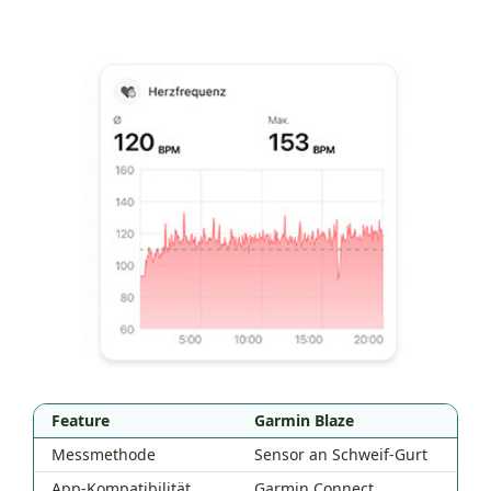
Feature
Garmin Blaze
Po
Vergleich der Fitness-Tracker Garmin Blaze und Polar H10 HR 
Messmethode
Sensor an Schweif-Gurt
Br
App-Kompatibilität
Garmin Connect
Po