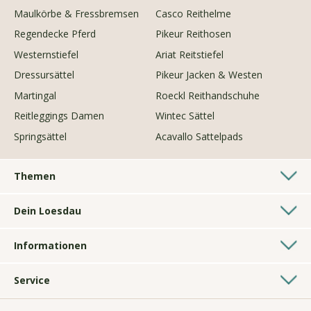
Maulkörbe & Fressbremsen
Casco Reithelme
Regendecke Pferd
Pikeur Reithosen
Westernstiefel
Ariat Reitstiefel
Dressursättel
Pikeur Jacken & Westen
Martingal
Roeckl Reithandschuhe
Reitleggings Damen
Wintec Sättel
Springsättel
Acavallo Sattelpads
Themen
Westernshop
Dein Loesdau
Longierzubehör
Pferdesporthäuser
Geschenke für Reiter
Informationen
Kontakt
Hundezubehör
AGB
Bonussystem
Fahren
Service
Impressum
Über uns
Voltigieren
Bestickungen
Datenschutz