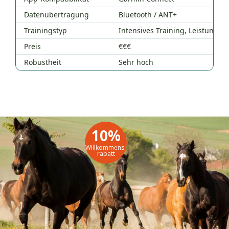
Datenübertragung
Bluetooth / ANT+
Bl
Trainingstyp
Intensives Training, Leistungsp
Fr
Preis
€€€
€€
Robustheit
Sehr hoch
Ho
10%
Willkommens-
rabatt