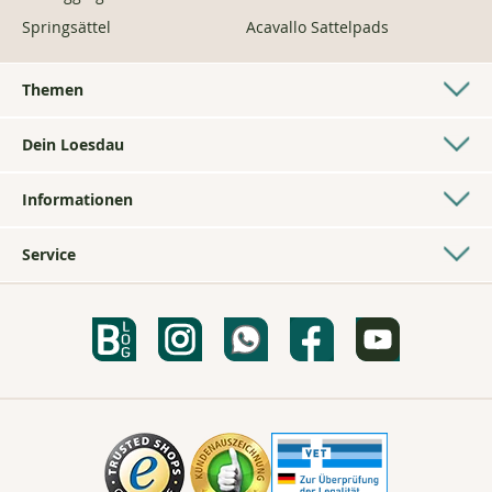
Mit deiner Anmeldung erhältst du unseren Newsletter mit Angeboten und
Neuigkeiten von Loesdau. Informationen dazu, wie wir mit deinen Daten umgehen,
findest du in unserer
Datenschutzerklärung
. Du kannst dich jederzeit kostenfrei
vom
Newsletter abmelden
Top-Kategorien
Top Marken
Fliegendecke Pferd
Cavallo Reitstiefel
Maulkörbe & Fressbremsen
Casco Reithelme
Regendecke Pferd
Pikeur Reithosen
Westernstiefel
Ariat Reitstiefel
Dressursättel
Pikeur Jacken & Westen
Martingal
Roeckl Reithandschuhe
Reitleggings Damen
Wintec Sättel
Springsättel
Acavallo Sattelpads