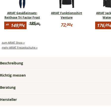
ARIAT Gesäßeinsatz-
ARIAT Funktionsshirt
ARIAT Jac
Reithose Tri Factor Frost
Venture
Water
Preisinformationen
185,
Preisinformationen
Preisinfo
00
72,
00
149,
176,
99
05
ab
€
€
€
für
für
für
Ursprünglicher
72,00
Reduzierter
Reduzier
ARIAT
ARIAT
ARIAT
Preis:bisher
€
Preis:
Preis:
Gesäßeinsatz-
Funktionsshirt
Jacke
185,00
Reithose
Venture
Venture
ab
176,05
Tri
Waterpro
€
zum ARIAT Shop »
149,99
€
Factor
mehr ARIAT Freizeitschuhe »
€
Frost
Beschreibung
Richtig messen
Beratung
Hersteller