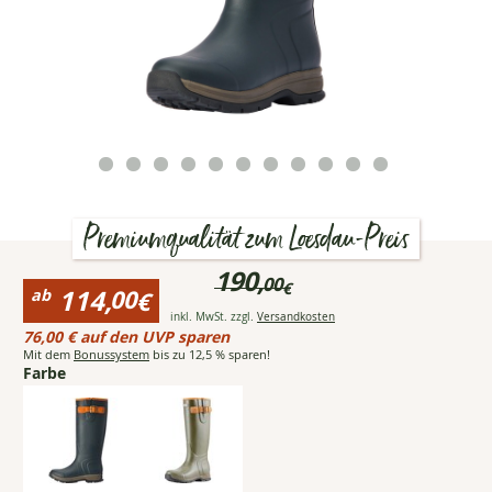
Premiumqualität zum Loesdau-Preis
Preisinformationen
190,
00
€
für
114,
00
ab
€
ARIAT
Ursprünglicher
Öffnet Popup mit det
inkl. MwSt. zzgl.
Versandkosten
Gummistiefel
Reduzierter
Preis:bisher
76,00 € auf den UVP sparen
Burford
Preis:
190,00
Mit dem
Bonussystem
bis zu 12,5 % sparen!
Insulated
ab
Farbe
€
114,00
€