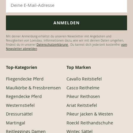
10%
Willkommens-
rabatt
Jetzt Loesdau Insider werden und
Vorteile sichern:
Early Access zu Sales & neuen Kollektionen
Exklusive Rabatte & Deals nur für dich
Trends & Inspiration aus der Reitsportwelt zuerst entdecken