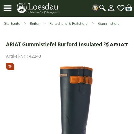
Mein
Kundenk
Suche
öffnen
Startseite
Reiter
Reitschuhe & Reitstiefel
Gummistiefel
ARIAT Gummistiefel Burford Insulated
Artikel-Nr.:
42240
%