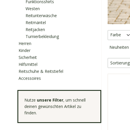
Funktionsshirts
Westen
Reitunterwäsche
Reitmäntel
Reitjacken
Farbe
Turnierbekleidung
Herren
Neuheiten
Kinder
Sicherheit
Sortierun
Hilfsmittel
Reitschuhe & Reitstiefel
Accessoires
» weitere B
10274
Nutze
unsere Filter
, um schnell
deinen gewünschten Artikel zu
wie ein
Haut
finden.
Silikon
Kompre
farbech