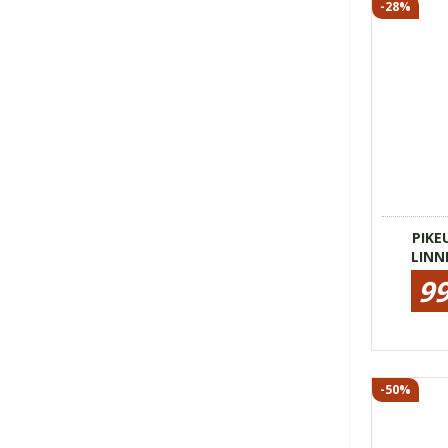
-28%
17050
für Da
dünnes
maxima
Tragek
High-Wa
Passfo
PIKE
LINN
Preisinfo
99
für
PIKEUR
Reitleggin
LINNETT
SD
SUMMER
-50%
» weitere B