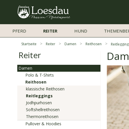
PFERD
REITER
HUND
THEMENBE
Startseite
Reiter
Damen
Reithosen
Reitlegging
Dame
Reiter
Damen
Polo & T-Shirts
Reithosen
klassische Reithosen
Reitleggings
Jodhpurhosen
Softshellreithosen
Thermoreithosen
Pullover & Hoodies