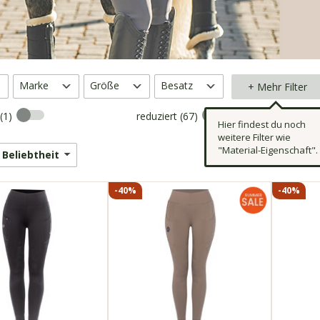
Marke
Größe
Besatz
+ Mehr Filter
 (1)
reduziert (67)
Hier findest du noch
weitere Filter wie
"Material-Eigenschaft".
g
Beliebtheit
-40%
-40%
ilder
» weitere Bilder
» weitere 
1
102741
1027
e zweite
wie eine zweite
wie e
Haut
Haut
 Vollbesatz
Silikon Vollbesatz
Siliko
ssion
Kompression
Kompr
t
farbecht
farbe