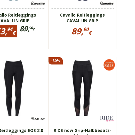
Handytaschen
zwei Handytaschen
allo Reitleggings
Cavallo Reitleggings
CAVALLIN GRIP
CAVALLIN GRIP
89,
ormationen
Preisinformationen
3,
89,
90
94
90
€
für
€
€
Ursprünglicher
Cavallo
Reduzierter
89,90
Preis:bisher
ings
Reitleggings
Preis:
€
N
CAVALLIN
89,90
53,94
GRIP
€
€
-30%
Bilder
» weitere Bilder
1
18981
 formend
komfortabel
tasche
hochelastisch
ltes Material
glitzernde Details
Reitleggings EOS 2.0
RIDE now Grip-Halbbesatz-