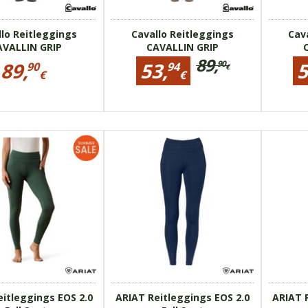
andytaschen
zwei Handytaschen
zwei 
llo Reitleggings
Cavallo Reitleggings
Cav
AVALLIN GRIP
CAVALLIN GRIP
89,
rmationen
Preisinformationen
Preisinf
89,
53,
5
90
90
94
€
für
für
€
€
Ursprünglicher
Cavallo
Cavallo
89,90
Reduzierter
Preis:bisher
gs
Reitleggings
Reitlegg
€
Preis:
CAVALLIN
CAVALLI
89,90
53,94
GRIP
GRIP
€
€
ilder
» weitere Bilder
» weitere 
18071
1807
formend
Figur formend
Figur
asche
Handytasche
Handy
tes Material
recyceltes Material
recyce
itleggings EOS 2.0
ARIAT Reitleggings EOS 2.0
ARIAT 