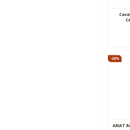
zwei H
Cava
C
Preisinfo
für
Cavallo
Reitleggin
CAVALLIN
GRIP
-20%
» weitere B
18071
Figur 
Handyt
recycel
ARIAT Re