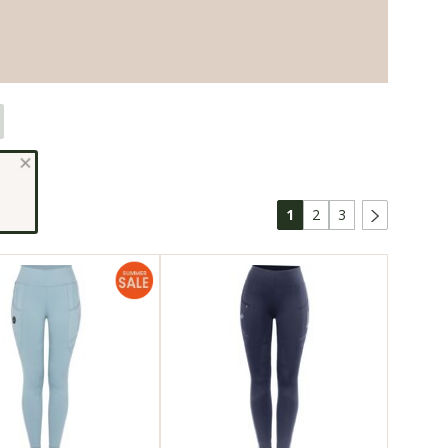
1
2
3
Bilder
» weitere Bilder
41
102741
ine zweite
wie eine zweite
Haut
n Vollbesatz
Silikon Vollbesatz
ession
Kompression
cht
farbecht