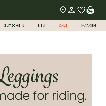
Mein
Zu
Kundenkonto
den
Pferdesporthäusern
GUTSCHEIN
NEU
SALE
MARKEN