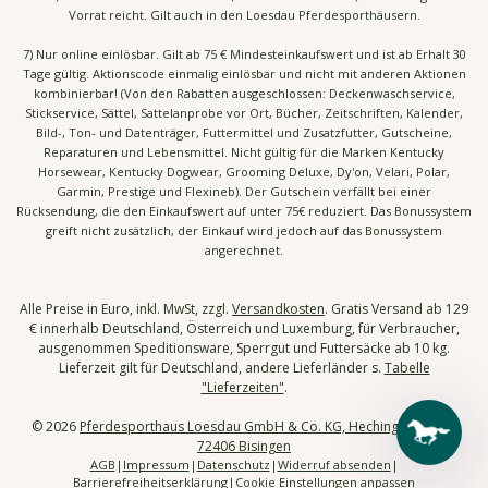
Vorrat reicht. Gilt auch in den Loesdau Pferdesporthäusern.
7) Nur online einlösbar. Gilt ab 75 € Mindesteinkaufswert und ist ab Erhalt 30
Tage gültig. Aktionscode einmalig einlösbar und nicht mit anderen Aktionen
kombinierbar! (Von den Rabatten ausgeschlossen: Deckenwaschservice,
Stickservice, Sättel, Sattelanprobe vor Ort, Bücher, Zeitschriften, Kalender,
Bild-, Ton- und Datenträger, Futtermittel und Zusatzfutter, Gutscheine,
Reparaturen und Lebensmittel. Nicht gültig für die Marken Kentucky
Horsewear, Kentucky Dogwear, Grooming Deluxe, Dy'on, Velari, Polar,
Garmin, Prestige und Flexineb). Der Gutschein verfällt bei einer
Rücksendung, die den Einkaufswert auf unter 75€ reduziert. Das Bonussystem
greift nicht zusätzlich, der Einkauf wird jedoch auf das Bonussystem
angerechnet.
Alle Preise in Euro, inkl. MwSt, zzgl.
Versandkosten
. Gratis Versand ab 129
€ innerhalb Deutschland, Österreich und Luxemburg, für Verbraucher,
ausgenommen Speditionsware, Sperrgut und Futtersäcke ab 10 kg.
Lieferzeit gilt für Deutschland, andere Lieferländer s.
Tabelle
"Lieferzeiten"
.
© 2026
Pferdesporthaus Loesdau GmbH & Co. KG, Hechinger Str. 58,
72406 Bisingen
AGB
Impressum
Datenschutz
Widerruf absenden
Barrierefreiheitserklärung
Cookie Einstellungen anpassen