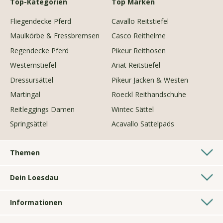
Top-Kategorien
Top Marken
Fliegendecke Pferd
Cavallo Reitstiefel
Maulkörbe & Fressbremsen
Casco Reithelme
Regendecke Pferd
Pikeur Reithosen
Westernstiefel
Ariat Reitstiefel
Dressursättel
Pikeur Jacken & Westen
Martingal
Roeckl Reithandschuhe
Reitleggings Damen
Wintec Sättel
Springsättel
Acavallo Sattelpads
Themen
Westernshop
Dein Loesdau
Longierzubehör
Pferdesporthäuser
Geschenke für Reiter
Informationen
Kontakt
Hundezubehör
AGB