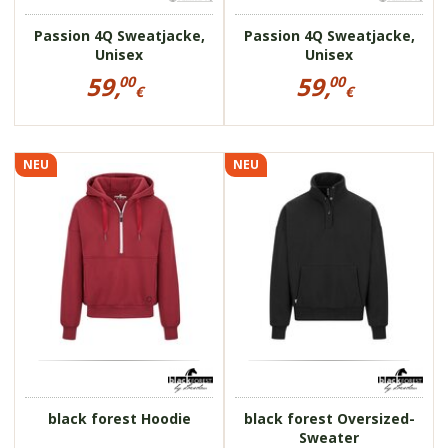
Passion 4Q Sweatjacke,
Passion 4Q Sweatjacke,
Unisex
Unisex
Preisinformationen
Preisinformationen
59,
59,
00
00
für
für
€
€
Passion
Passion
59,00
59,00
4Q
4Q
€
€
Sweatjacke,
Sweatjacke,
Unisex
Unisex
NEU
NEU
190019
» weitere Bilder
190021
für Damen
maximaler Komfort
für Damen
Oversized-Schnitt
lässig
kuschelige
kuschelige
Innenseite
Innenseite
sportlich
black forest Hoodie
black forest Oversized-
Sweater