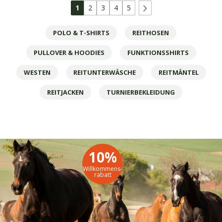
Functional
Functional
€
€
1
2
3
4
5
€
€
Ava
Ava
POLO & T-SHIRTS
REITHOSEN
PULLOVER & HOODIES
FUNKTIONSSHIRTS
WESTEN
REITUNTERWÄSCHE
REITMÄNTEL
REITJACKEN
TURNIERBEKLEIDUNG
10%
Willkommens-
rabatt