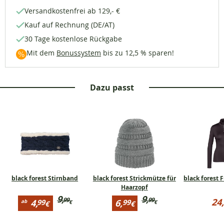
Versandkostenfrei ab 129,- €
Kauf auf Rechnung (DE/AT)
30 Tage kostenlose Rückgabe
Mit dem
Bonussystem
bis zu 12,5 % sparen!
Dazu passt
black forest Stirnband
black forest Strickmütze für
black forest 
Haarzopf
Preisinformationen
9,
Preisinformationen
9,
Pre
99
99
24
4,
6,
99
99
ab
€
€
€
€
für
für
für
Ursprünglicher
Ursprünglicher
24,
Reduzierter
Reduzierter
black
black
bla
Preis:bisher
Preis:bisher
€
Preis:
Preis:
forest
forest
for