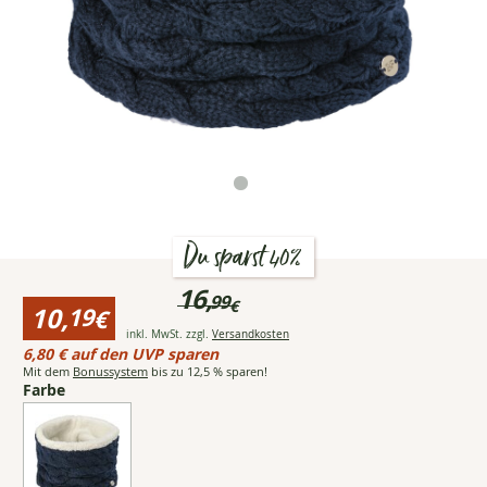
Du sparst 40%
Preisinformationen
16,
99
€
für
10,
19
€
black
Ursprünglicher
Öffnet Popup mit detaillie
inkl. MwSt. zzgl.
Versandkosten
forest
Reduzierter
Preis:bisher
6,80 € auf den UVP sparen
Neckwarmer
Preis:
16,99
Mit dem
Bonussystem
bis zu 12,5 % sparen!
10,19
Farbe
€
€