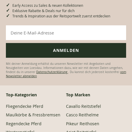
Early Access zu Sales & neuen Kollektionen
Exklusive Rabatte & Deals nur für dich
Trends & Inspiration aus der Reitsportwelt zuerst entdecken
Mit deiner Anmeldung erhältst du unseren Newsletter mit Angeboten und
Neuigkeiten von Loesdau. Informationen dazu, wie wir mit deinen Daten umgehen,
findest du in unserer
Datenschutzerklärung
. Du kannst dich jederzeit kostenfrei
vom
Newsletter abmelden
Top-Kategorien
Top Marken
Fliegendecke Pferd
Cavallo Reitstiefel
Maulkörbe & Fressbremsen
Casco Reithelme
Regendecke Pferd
Pikeur Reithosen