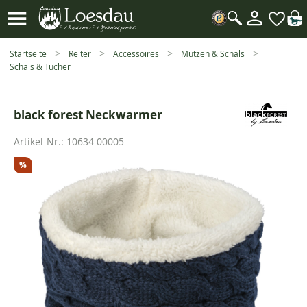
Mein
Kundenk
Suche
öffnen
Startseite
Reiter
Accessoires
Mützen & Schals
Schals & Tücher
black forest Neckwarmer
Artikel-Nr.:
10634 00005
%