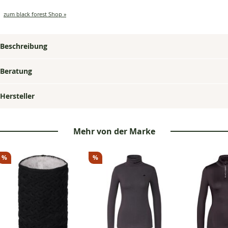
9,99
9,99
Stirnband
Strickmütze
Fun
ab
6,99
für
€
€
zum black forest Shop »
4,99
€
Haarzopf
€
Beschreibung
Beratung
Hersteller
Mehr von der Marke
%
%