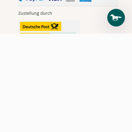
Zustellung durch
Tel.:
+49 7476
9499-0 |
reiten@loesdau.de
4) Gültig vom 01.07.-09.08.2026 für Produkte, die online mit "Summer SALE"
gekennzeichnet sind. Nur solange der Vorrat reicht. Gilt auch in den Loesdau
Pferdesporthäusern.
5) Gültig vom 03.08.-09.08.26 auf das Flexineb Complete Set (Art-Nr. 662756 = 15
%) und den Flexineb Vernebler (Art-Nr. 662757 = 10 %). Nur solange der Vorrat
reicht. Gilt auch in den Loesdau Pferdesporthäusern.
7) Nur online einlösbar. Gilt ab 75 € Mindesteinkaufswert und ist ab Erhalt 30
Tage gültig. Aktionscode einmalig einlösbar und nicht mit anderen Aktionen
kombinierbar! (Von den Rabatten ausgeschlossen: Deckenwaschservice,
Stickservice, Sättel, Sattelanprobe vor Ort, Bücher, Zeitschriften, Kalender, Bild-,
Ton- und Datenträger, Futtermittel und Zusatzfutter, Gutscheine, Reparaturen