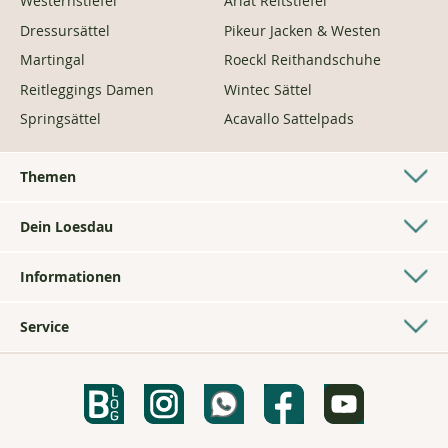
Westernstiefel
Ariat Reitstiefel
Dressursättel
Pikeur Jacken & Westen
Martingal
Roeckl Reithandschuhe
Reitleggings Damen
Wintec Sättel
Springsättel
Acavallo Sattelpads
Themen
Westernshop
Dein Loesdau
Longierzubehör
Pferdesporthäuser
Geschenke für Reiter
Informationen
Kontakt
Hundezubehör
AGB
Bonussystem
Fahren
Service
Impressum
Über uns
Voltigieren
Bestickungen
Datenschutz
Gelebte Nachhaltigkeit
Ponyshop
Loesdau Sattelservice
Barrierefreiheitserklärung
PASSION Magazin
Isländerpferdezubehör
Maßtabellen
Rücksendungen
Ausbildung bei Loesdau
Kaltblutzubehör
Newsletter