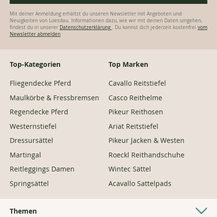
Mit deiner Anmeldung erhältst du unseren Newsletter mit Angeboten und
Neuigkeiten von Loesdau. Informationen dazu, wie wir mit deinen Daten umgehen,
findest du in unserer
Datenschutzerklärung
. Du kannst dich jederzeit kostenfrei
vom
Newsletter abmelden
Top-Kategorien
Top Marken
Fliegendecke Pferd
Cavallo Reitstiefel
Maulkörbe & Fressbremsen
Casco Reithelme
Regendecke Pferd
Pikeur Reithosen
Westernstiefel
Ariat Reitstiefel
Dressursättel
Pikeur Jacken & Westen
Martingal
Roeckl Reithandschuhe
Reitleggings Damen
Wintec Sättel
Springsättel
Acavallo Sattelpads
Themen