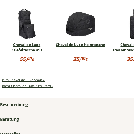
Cheval de Luxe
Cheval de Luxe Helmtasche
Cheval 
Stiefeltasche mit
Trensentasc
Helmtasche
Preisinformationen
Preisinformationen
Pre
55,
35,
35
00
00
€
€
für
für
für
55,00
35,00
35,
Cheval
Cheval
Che
€
€
€
de
de
de
Luxe
Luxe
Lux
zum Cheval de Luxe Shop »
Stiefeltasche
Helmtasche
Tre
mit
Ne
mehr Cheval de Luxe fürs Pferd »
Helmtasche
Yor
Beschreibung
Beratung
Hersteller