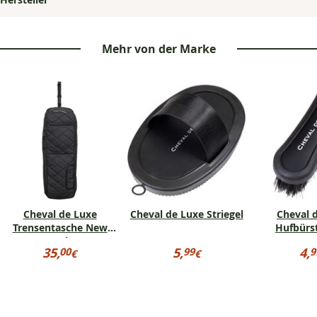
Mehr von der Marke
Cheval de Luxe
Cheval de Luxe Striegel
Cheval 
Trensentasche New
Hufbürst
York
Preisinformationen
Preisinformationen
Pre
35,
5,
4,
00
99
9
€
€
für
für
für
35,00
5,99
4,9
Cheval
Cheval
Che
€
€
€
de
de
de
Luxe
Luxe
Lux
Trensentasche
Striegel
Huf
New
kle