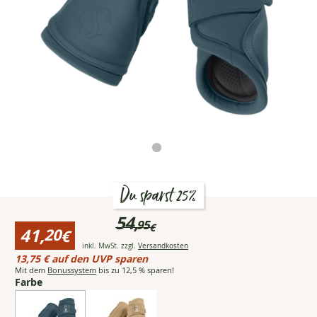
Du sparst 25%
Preisinformationen
54,
95
€
für
41,
20
€
ESKADRON
Ursprünglicher
Öffnet Popup mit detaillie
inkl. MwSt. zzgl.
Versandkosten
Classic
Reduzierter
Preis:bisher
13,75 € auf den UVP sparen
Sports
Preis:
54,95
Mit dem
Bonussystem
bis zu 12,5 % sparen!
Gamaschen
41,20
Farbe
€
Softshell
€
Jewel,
für