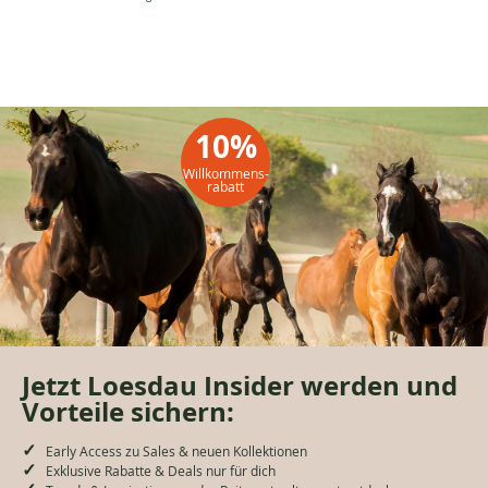
5,20
€
29,90
Wiesenbussi
Deckel
LUNG
€
für
Complete
€
Futterschale,
2
Liter
10%
Willkommens-
rabatt
Jetzt Loesdau Insider werden und
Vorteile sichern:
Early Access zu Sales & neuen Kollektionen
Exklusive Rabatte & Deals nur für dich