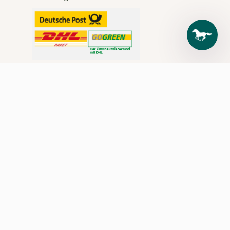
Tel.:
+49 7476
9499-0 |
reiten@loesdau.de
3) Gültig vom 08.-24.08.2026 und nur solange der Vorrat reicht. Gilt auch in den
Loesdau Pferdesporthäusern.
4) Gültig vom 01.07.-09.08.2026 für Produkte, die online mit "Summer SALE"
gekennzeichnet sind. Nur solange der Vorrat reicht. Gilt auch in den Loesdau
Pferdesporthäusern.
5) Gültig vom 03.08.-09.08.26 auf das Flexineb Complete Set (Art-Nr. 662756 = 15
%) und den Flexineb Vernebler (Art-Nr. 662757 = 10 %). Nur solange der Vorrat
reicht. Gilt auch in den Loesdau Pferdesporthäusern.
7) Nur online einlösbar. Gilt ab 75 € Mindesteinkaufswert und ist ab Erhalt 30
Tage gültig. Aktionscode einmalig einlösbar und nicht mit anderen Aktionen
kombinierbar! (Von den Rabatten ausgeschlossen: Deckenwaschservice,
Stickservice, Sättel, Sattelanprobe vor Ort, Bücher, Zeitschriften, Kalender, Bild-,
Ton- und Datenträger, Futtermittel und Zusatzfutter, Gutscheine, Reparaturen