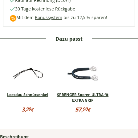
Kauf auf Rechnung (DE/AT)
30 Tage kostenlose Rückgabe
Mit dem
Bonussystem
bis zu 12,5 % sparen!
Dazu passt
Loesdau Schnürsenkel
SPRENGER Sporen ULTRA fit
EXTRA GRIP
Preisinformationen
Preisinformationen
3,
57,
99
90
€
€
für
für
3,99
57,90
Loesdau
SPRENGER
€
€
Schnürsenkel
Sporen
ULTRA
fit
EXTRA
Beschreibung