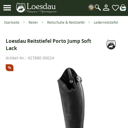
Mein
Kundenk
Suche
öffnen
Startseite
Reiter
Reitschuhe & Reitstiefel
Lederreitstiefel
Loesdau Reitstiefel Porto Jump Soft
Lack
Artikel-Nr.:
427880 00024
%