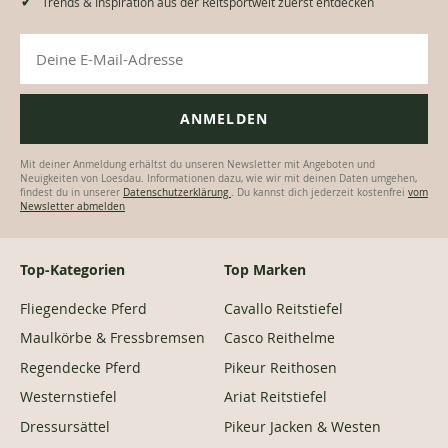
Trends & Inspiration aus der Reitsportwelt zuerst entdecken
Mit deiner Anmeldung erhältst du unseren Newsletter mit Angeboten und
Neuigkeiten von Loesdau. Informationen dazu, wie wir mit deinen Daten umgehen,
findest du in unserer
Datenschutzerklärung
. Du kannst dich jederzeit kostenfrei
vom
Newsletter abmelden
Top-Kategorien
Top Marken
Fliegendecke Pferd
Cavallo Reitstiefel
Maulkörbe & Fressbremsen
Casco Reithelme
Regendecke Pferd
Pikeur Reithosen
Westernstiefel
Ariat Reitstiefel
Dressursättel
Pikeur Jacken & Westen