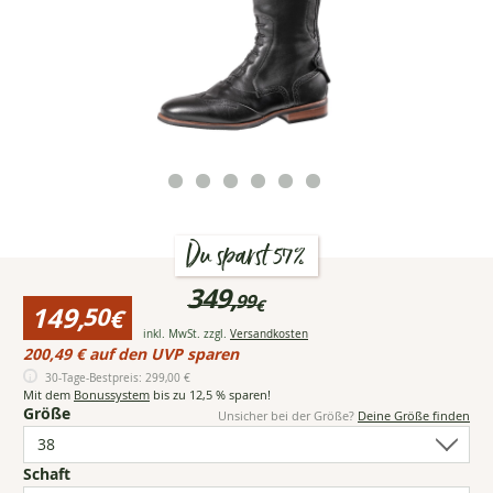
Du sparst 57%
Preisinformationen
349,
99
€
für
149,
50
€
Loesdau
Ursprünglicher
Öffnet Popup mit detaill
inkl. MwSt. zzgl.
Versandkosten
Reitstiefel
Reduzierter
Preis:bisher
200,49 € auf den UVP sparen
Porto
Preis:
349,99
Jump
30-Tage-Bestpreis:
299,00 €
149,50
€
Soft
Mit dem
Bonussystem
bis zu 12,5 % sparen!
€
Lack
Fällt
(6
Größe
Unsicher bei der Größe?
Deine Größe finden
normal
Optionen
aus.
verfügbar)
(5
Schaft
Bitte