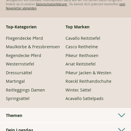
Mit deiner Anmeldung erhältst du unseren Newsletter mit Angeboten und
Neuigkeiten von Loesdau. Informationen dazu, wie wir mit deinen Daten umgehen,
findest du in unserer
Datenschutzerklärung
. Du kannst dich jederzeit kostenfrei
vom
Newsletter abmelden
Top-Kategorien
Top Marken
Fliegendecke Pferd
Cavallo Reitstiefel
Maulkörbe & Fressbremsen
Casco Reithelme
Regendecke Pferd
Pikeur Reithosen
Westernstiefel
Ariat Reitstiefel
Dressursättel
Pikeur Jacken & Westen
Martingal
Roeckl Reithandschuhe
Reitleggings Damen
Wintec Sättel
Springsättel
Acavallo Sattelpads
Themen