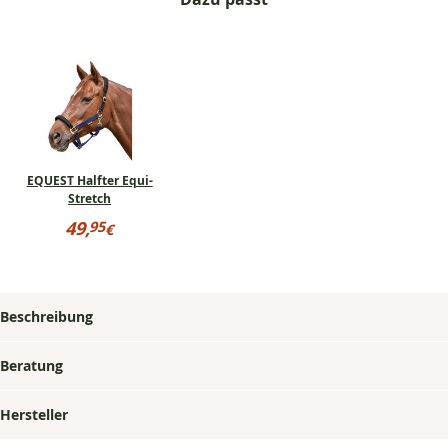
EQUEST Halfter Equi-
Stretch
Preisinformationen
49,
95
€
für
49,95
EQUEST
€
Halfter
Equi-
Stretch
Beschreibung
Beratung
Hersteller