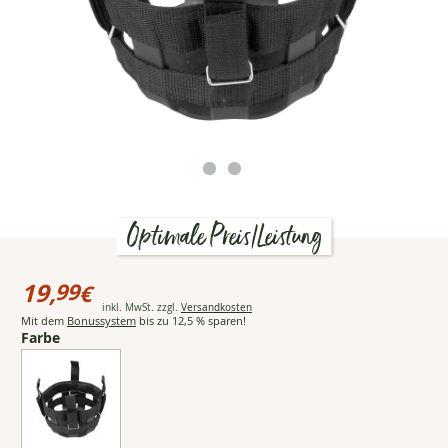
Optimale Preis/Leistung
Preisinformationen
für
19,
99
€
Loesdau
Öffnet Popup mit detailliert
inkl. MwSt. zzgl.
Versandkosten
Weidemaulkorb
19,99
Mit dem
Bonussystem
bis zu 12,5 % sparen!
€
Farbe