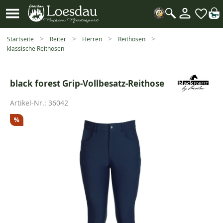
Mein
Kundenk
Suche
öffnen
Startseite
Reiter
Herren
Reithosen
klassische Reithosen
black forest Grip-Vollbesatz-Reithose
Artikel-Nr.:
36042
%