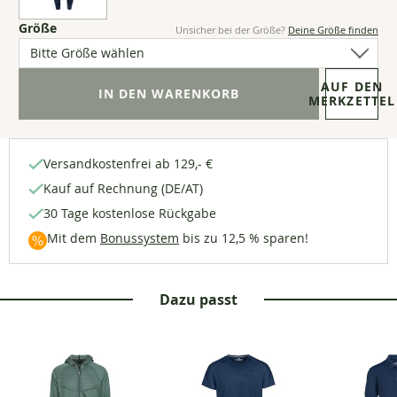
Fällt
(8
Größe
Unsicher bei der Größe?
Deine Größe finden
normal
Optionen
aus.
verfügbar)
Bitte
AUF DEN
bestelle
MERKZETTEL
die
reguläre
Größe.
Versandkostenfrei ab 129,- €
Kauf auf Rechnung (DE/AT)
30 Tage kostenlose Rückgabe
Mit dem
Bonussystem
bis zu 12,5 % sparen!
Dazu passt