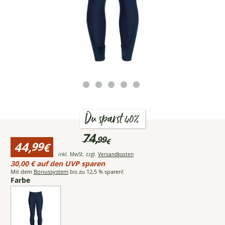
Du sparst 40%
Preisinformationen
74,
99
€
für
44,
99
€
black
Ursprünglicher
Öffnet Popup mit detaillie
inkl. MwSt. zzgl.
Versandkosten
forest
Reduzierter
Preis:bisher
30,00 € auf den UVP sparen
Grip-
Preis:
74,99
Mit dem
Bonussystem
bis zu 12,5 % sparen!
Vollbesatz-
44,99
Farbe
€
Reithose
€