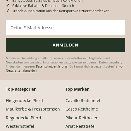
Early Access zu Sales & neuen Kollektionen
Exklusive Rabatte & Deals nur für dich
Trends & Inspiration aus der Reitsportwelt zuerst entdecken
Mit deiner Anmeldung erhältst du unseren Newsletter mit Angeboten und
Neuigkeiten von Loesdau. Informationen dazu, wie wir mit deinen Daten umgehen,
findest du in unserer
Datenschutzerklärung
. Du kannst dich jederzeit kostenfrei
vom
Newsletter abmelden
Top-Kategorien
Top Marken
Fliegendecke Pferd
Cavallo Reitstiefel
Maulkörbe & Fressbremsen
Casco Reithelme
Regendecke Pferd
Pikeur Reithosen
Westernstiefel
Ariat Reitstiefel