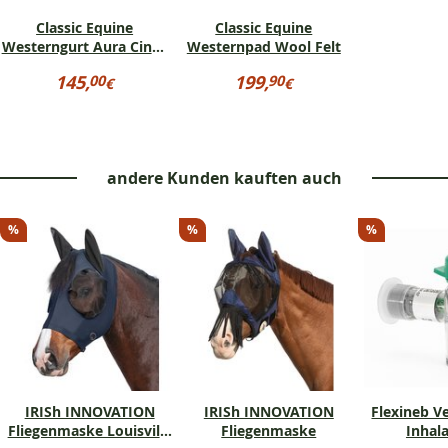
Classic Equine
Classic Equine
Westerngurt Aura Cinch
Westernpad Wool Felt
Roper
Preisinformationen
Preisinformationen
145,
199,
00
90
€
€
für
für
145,00
199,90
Classic
Classic
€
€
Equine
Equine
Westerngurt
Westernpad
Aura
Wool
Cinch
Felt
andere Kunden kauften auch
Roper
%
%
%
IRISh INNOVATION
IRISh INNOVATION
Flexineb Ve
Fliegenmaske Louisville
Fliegenmaske
Inhala