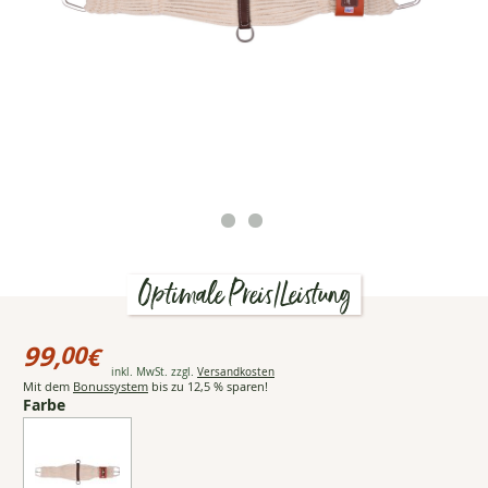
Optimale Preis/Leistung
Preisinformationen
für
99,
00
€
Classic
Öffnet Popup mit detailliert
inkl. MwSt. zzgl.
Versandkosten
Equine
99,00
Mit dem
Bonussystem
bis zu 12,5 % sparen!
Westerngurt
€
Farbe
Blended
Mohair
Cinch