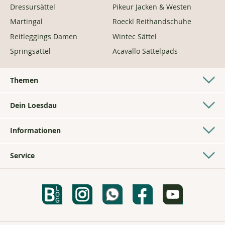
Dressursättel
Pikeur Jacken & Westen
Martingal
Roeckl Reithandschuhe
Reitleggings Damen
Wintec Sättel
Springsättel
Acavallo Sattelpads
Themen
Westernshop
Dein Loesdau
Longierzubehör
Pferdesporthäuser
Geschenke für Reiter
Informationen
Kontakt
Hundezubehör
AGB
Bonussystem
Fahren
Service
Impressum
Über uns
Voltigieren
Bestickungen
Datenschutz
Gelebte Nachhaltigkeit
Ponyshop
Loesdau Sattelservice
Barrierefreiheitserklärung
PASSION Magazin
Isländerpferdezubehör
Maßtabellen
Rücksendungen
Ausbildung bei Loesdau
Kaltblutzubehör
Newsletter
FAQ / Hilfe
Jobs