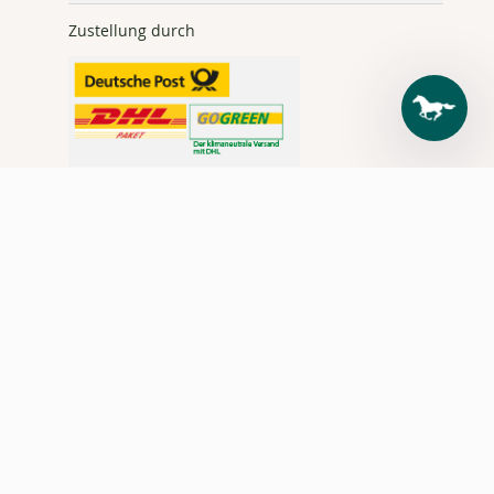
Zustellung durch
Tel.:
+49 7476
9499-0 |
reiten@loesdau.de
3) Gültig vom 08.-24.08.2026 und nur solange der Vorrat reicht. Gilt auch in den
Loesdau Pferdesporthäusern.
4) Gültig vom 01.07.-09.08.2026 für Produkte, die online mit "Summer SALE"
gekennzeichnet sind. Nur solange der Vorrat reicht. Gilt auch in den Loesdau
Pferdesporthäusern.
5) Gültig vom 03.08.-09.08.26 auf das Flexineb Complete Set (Art-Nr. 662756 = 15
%) und den Flexineb Vernebler (Art-Nr. 662757 = 10 %). Nur solange der Vorrat
reicht. Gilt auch in den Loesdau Pferdesporthäusern.
7) Nur online einlösbar. Gilt ab 75 € Mindesteinkaufswert und ist ab Erhalt 30
Tage gültig. Aktionscode einmalig einlösbar und nicht mit anderen Aktionen
kombinierbar! (Von den Rabatten ausgeschlossen: Deckenwaschservice,