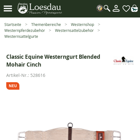
Mein
Kundenk
Suche
öffnen
Startseite
Themenbereiche
Westernshop
Westernpferdezubehör
Westernsattelzubehör
Westernsattelgurte
Classic Equine Westerngurt Blended
Mohair Cinch
Artikel-Nr.:
528616
NEU