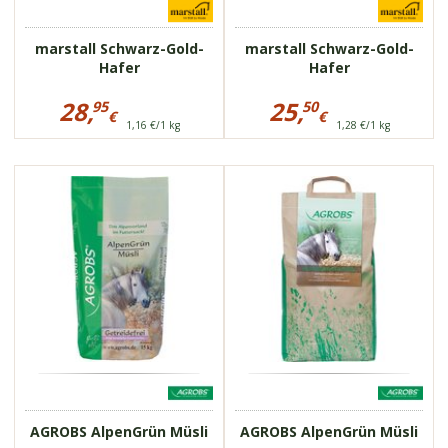
marstall Schwarz-Gold-
marstall Schwarz-Gold-
Hafer
Hafer
Preisinformationen
Preisinformationen
für
für
28,
25,
95
50
€
€
marstall
marstall
1,16 €/1 kg
1,28 €/1 kg
28,95
25,50
Schwarz-
Schwarz-
Gold-
€
Gold-
€
Hafer
Hafer
75596
bei
75596
Stoffwechselstörungen
getreide- und
bei
melassefrei
Stoffwechselstörungen
gesundes
getreide- und
Wurzelgemüse
melassefrei
gesundes
Wurzelgemüse
AGROBS AlpenGrün Müsli
AGROBS AlpenGrün Müsli