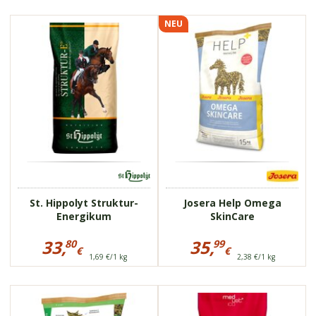
SemperMin
€
SemperMin
€
Müsli
Müsli
NEU
75803
75846
hochwertige
bei sensibler
Zusammensetzung
Verdauung
stärkt das
getreidefrei
Immunsystem
niedriger
regt die Verdauung
Zuckergehalt
an
St. Hippolyt Struktur-
Josera Help Omega
Energikum
SkinCare
Preisinformationen
Preisinformationen
für
für
33,
35,
80
99
€
€
St.
Josera
1,69 €/1 kg
2,38 €/1 kg
33,80
35,99
Hippolyt
Help
Struktur-
€
Omega
€
Energikum
SkinCare
75716