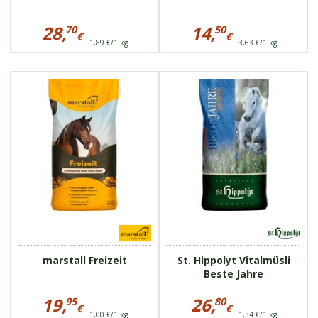
Preisinformationen
Preisinformationen
für
für
28,
14,
70
50
€
€
AGROBS
AGROBS
1,89 €/1 kg
3,63 €/1 kg
28,70
14,50
AlpenGrün
AlpenGrün
Müsli
€
Müsli
€
710371
75804
eiweißarm
hochwertige
Zusammensetzung
Vitamine, Mineralien
und
leicht verdaulich
Spurenelemente
für alle Altersklassen
marstall Freizeit
St. Hippolyt Vitalmüsli
Beste Jahre
Preisinformationen
Preisinformationen
für
für
19,
26,
95
80
€
€
marstall
St.
1,00 €/1 kg
1,34 €/1 kg