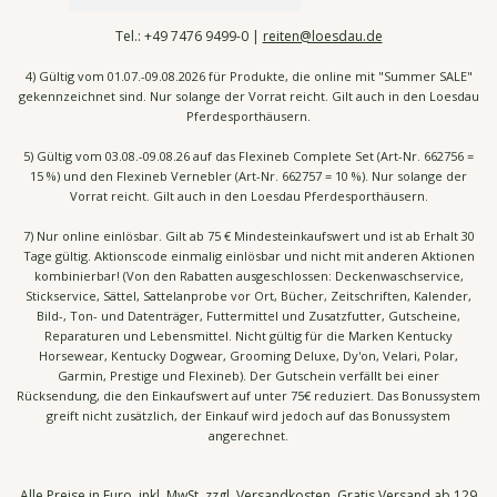
Tel.:
+49 7476
9499-0 |
reiten@loesdau.de
4) Gültig vom 01.07.-09.08.2026 für Produkte, die online mit "Summer SALE"
gekennzeichnet sind. Nur solange der Vorrat reicht. Gilt auch in den Loesdau
Pferdesporthäusern.
5) Gültig vom 03.08.-09.08.26 auf das Flexineb Complete Set (Art-Nr. 662756 =
15 %) und den Flexineb Vernebler (Art-Nr. 662757 = 10 %). Nur solange der
Vorrat reicht. Gilt auch in den Loesdau Pferdesporthäusern.
7) Nur online einlösbar. Gilt ab 75 € Mindesteinkaufswert und ist ab Erhalt 30
Tage gültig. Aktionscode einmalig einlösbar und nicht mit anderen Aktionen
kombinierbar! (Von den Rabatten ausgeschlossen: Deckenwaschservice,
Stickservice, Sättel, Sattelanprobe vor Ort, Bücher, Zeitschriften, Kalender,
Bild-, Ton- und Datenträger, Futtermittel und Zusatzfutter, Gutscheine,
Reparaturen und Lebensmittel. Nicht gültig für die Marken Kentucky
Horsewear, Kentucky Dogwear, Grooming Deluxe, Dy'on, Velari, Polar,
Garmin, Prestige und Flexineb). Der Gutschein verfällt bei einer
Rücksendung, die den Einkaufswert auf unter 75€ reduziert. Das Bonussystem
greift nicht zusätzlich, der Einkauf wird jedoch auf das Bonussystem
angerechnet.
Alle Preise in Euro, inkl. MwSt, zzgl.
Versandkosten
. Gratis Versand ab 129