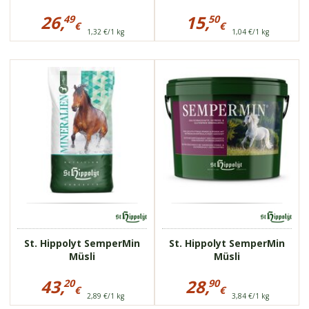
Preisinformationen
Preisinformationen
für
für
26,
15,
49
50
€
€
Eggersmann
St.
1,32 €/1 kg
1,04 €/1 kg
26,49
15,50
EMH
Hippolyt
Kräuter
€
CReal
€
Müsli
Basic
Maisflocken
75809
75809
schmackhaft
schmackhaft
wird gut
wird gut
aufgenommen
aufgenommen
hochwertige
hochwertige
Zutaten
Zutaten
St. Hippolyt SemperMin
St. Hippolyt SemperMin
Müsli
Müsli
Preisinformationen
Preisinformationen
für
für
43,
28,
20
90
€
€
St.
St.
2,89 €/1 kg
3,84 €/1 kg
43,20
28,90
Hippolyt
Hippolyt