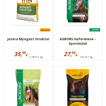
Magen
Zuchtpferde
getreidefrei
strukturreich
natürliche
Energieträger
Josera Myogast Struktur
AGROBS Haferwiese -
Sportmüsli
Preisinformationen
Preisinformationen
für
für
35,
27,
99
50
€
€
Josera
AGROBS
2,38 €/1 kg
1,82 €/1 kg
35,99
27,50
Myogast
Haferwiese
Struktur
€
-
€
Sportmüsli
75705
75730
optimal bei
für Pferde mit
Zahnproblemen
sensibler Haut
60 verschiedene
energiearm
Wiesengräser und -
hohe
kräuter
Nährstoffkonzentraion