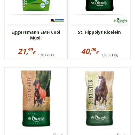
Verdauungssystem
wird unterstützt und
entlastet
Eggersmann EMH Cool
St. Hippolyt Ricelein
Müsli
Preisinformationen
Preisinformationen
für
für
21,
40,
99
00
€
€
Eggersmann
St.
1,10 €/1 kg
1,60 €/1 kg
21,99
40,00
EMH
Hippolyt
Cool
€
Ricelein
€
Müsli
75800
75815
getreidefrei
hoher Energiegehalt
niedriger
natürliche
Zuckergehalt
Fettsäuren
sehr schmackhaft
für starkes
Immunsystem