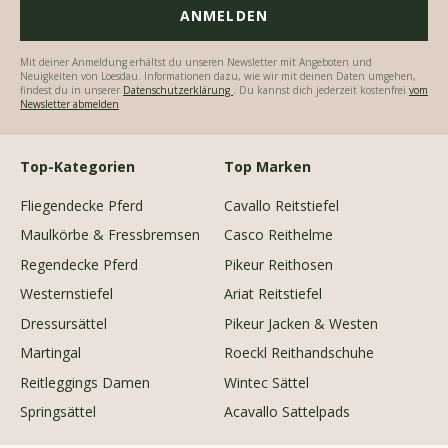
Mit deiner Anmeldung erhältst du unseren Newsletter mit Angeboten und
Neuigkeiten von Loesdau. Informationen dazu, wie wir mit deinen Daten umgehen,
findest du in unserer
Datenschutzerklärung
. Du kannst dich jederzeit kostenfrei
vom
Newsletter abmelden
Top-Kategorien
Top Marken
Fliegendecke Pferd
Cavallo Reitstiefel
Maulkörbe & Fressbremsen
Casco Reithelme
Regendecke Pferd
Pikeur Reithosen
Westernstiefel
Ariat Reitstiefel
Dressursättel
Pikeur Jacken & Westen
Martingal
Roeckl Reithandschuhe
Reitleggings Damen
Wintec Sättel
Springsättel
Acavallo Sattelpads