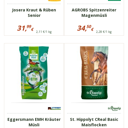
Josera Kraut & Rüben
AGROBS Spitzenreiter
Senior
Magenmüsli
Preisinformationen
Preisinformationen
für
für
31,
34,
99
50
€
€
Josera
AGROBS
2,11 €/1 kg
2,28 €/1 kg
31,99
34,50
Kraut
Spitzenreiter
&
€
Magenmüsli
€
Rüben
Senior
75799
» weitere Bilder
710375
hochwertig
optimal verwertbar
EMH Kräuter Müsli
von Eggersmann
Stoffwechselprozesse
werden unterstützt
Eggersmann EMH Kräuter
St. Hippolyt CReal Basic
Müsli
Maisflocken