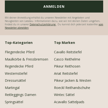
Mit deiner Anmeldung erhältst du unseren Newsletter mit Angeboten und
Neuigkeiten von Loesdau. Informationen dazu, wie wir mit deinen Daten umgehen,
findest du in unserer
Datenschutzerklärung
. Du kannst dich jederzeit kostenfrei
vom
Newsletter abmelden
Top-Kategorien
Top Marken
Fliegendecke Pferd
Cavallo Reitstiefel
Maulkörbe & Fressbremsen
Casco Reithelme
Regendecke Pferd
Pikeur Reithosen
Westernstiefel
Ariat Reitstiefel
Dressursättel
Pikeur Jacken & Westen
Martingal
Roeckl Reithandschuhe
Reitleggings Damen
Wintec Sättel
Springsättel
Acavallo Sattelpads