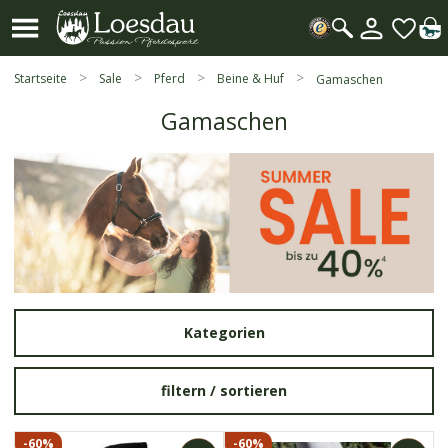
Mein
Kundenk
Suche
öffnen
Startseite
Sale
Pferd
Beine & Huf
Gamaschen
Gamaschen
Kategorien
filtern /
sortieren
-60%
-60%