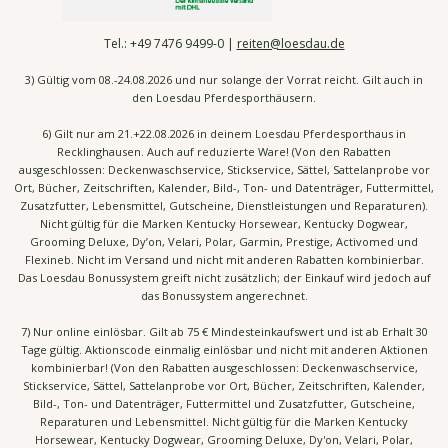
Tel.:
+49 7476
9499-0 |
reiten@loesdau.de
3) Gültig vom 08.-24.08.2026 und nur solange der Vorrat reicht. Gilt auch in
den Loesdau Pferdesporthäusern.
6) Gilt nur am 21.+22.08.2026 in deinem Loesdau Pferdesporthaus in
Recklinghausen. Auch auf reduzierte Ware! (Von den Rabatten
ausgeschlossen: Deckenwaschservice, Stickservice, Sättel, Sattelanprobe vor
Ort, Bücher, Zeitschriften, Kalender, Bild-, Ton- und Datenträger, Futtermittel,
Zusatzfutter, Lebensmittel, Gutscheine, Dienstleistungen und Reparaturen).
Nicht gültig für die Marken Kentucky Horsewear, Kentucky Dogwear,
Grooming Deluxe, Dy’on, Velari, Polar, Garmin, Prestige, Activomed und
Flexineb. Nicht im Versand und nicht mit anderen Rabatten kombinierbar.
Das Loesdau Bonussystem greift nicht zusätzlich; der Einkauf wird jedoch auf
das Bonussystem angerechnet.
7) Nur online einlösbar. Gilt ab 75 € Mindesteinkaufswert und ist ab Erhalt 30
Tage gültig. Aktionscode einmalig einlösbar und nicht mit anderen Aktionen
kombinierbar! (Von den Rabatten ausgeschlossen: Deckenwaschservice,
Stickservice, Sättel, Sattelanprobe vor Ort, Bücher, Zeitschriften, Kalender,
Bild-, Ton- und Datenträger, Futtermittel und Zusatzfutter, Gutscheine,
Reparaturen und Lebensmittel. Nicht gültig für die Marken Kentucky
Horsewear, Kentucky Dogwear, Grooming Deluxe, Dy'on, Velari, Polar,