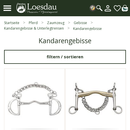
Mein
Kundenk
Suche
öffnen
Startseite
Pferd
Zaumzeug
Gebisse
Kandarengebisse & Unterlegtrensen
Kandarengebisse
Kandarengebisse
filtern /
sortieren
8548
42173-78
Sensogan
Reitkandare von
SPRENGER
nickelfreies
Mundstück
angeschrägtes
Mundstück