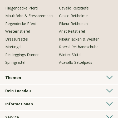
Fliegendecke Pferd
Cavallo Reitstiefel
Maulkörbe & Fressbremsen
Casco Reithelme
Regendecke Pferd
Pikeur Reithosen
Westernstiefel
Ariat Reitstiefel
Dressursättel
Pikeur Jacken & Westen
Martingal
Roeckl Reithandschuhe
Reitleggings Damen
Wintec Sättel
Springsättel
Acavallo Sattelpads
Themen
Westernshop
Dein Loesdau
Longierzubehör
Pferdesporthäuser
Geschenke für Reiter
Informationen
Kontakt
Hundezubehör
AGB
Bonussystem
Fahren
Service