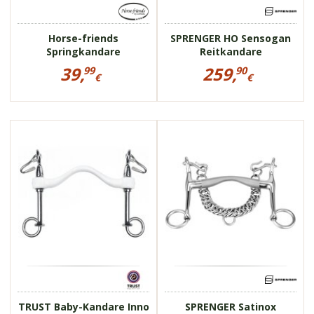
Horse-friends
SPRENGER HO Sensogan
Springkandare
Reitkandare
Preisinformationen
Preisinformationen
39,
259,
99
90
für
für
€
€
Horse-
SPRENGER
39,99
259,90
friends
HO
€
€
Springkandare
Sensogan
Reitkandare
85797
42194-56
für höhere
Dressurklassen
kurze Anzüge
Zungenfreiheit
TRUST Baby-Kandare Inno
SPRENGER Satinox