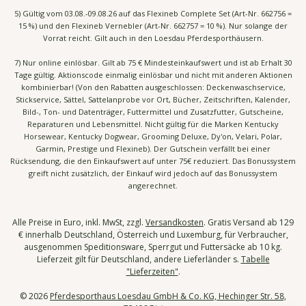
5) Gültig vom 03.08.-09.08.26 auf das Flexineb Complete Set (Art-Nr. 662756 =
15 %) und den Flexineb Vernebler (Art-Nr. 662757 = 10 %). Nur solange der
Vorrat reicht. Gilt auch in den Loesdau Pferdesporthäusern.
7) Nur online einlösbar. Gilt ab 75 € Mindesteinkaufswert und ist ab Erhalt 30
Tage gültig. Aktionscode einmalig einlösbar und nicht mit anderen Aktionen
kombinierbar! (Von den Rabatten ausgeschlossen: Deckenwaschservice,
Stickservice, Sättel, Sattelanprobe vor Ort, Bücher, Zeitschriften, Kalender,
Bild-, Ton- und Datenträger, Futtermittel und Zusatzfutter, Gutscheine,
Reparaturen und Lebensmittel. Nicht gültig für die Marken Kentucky
Horsewear, Kentucky Dogwear, Grooming Deluxe, Dy'on, Velari, Polar,
Garmin, Prestige und Flexineb). Der Gutschein verfällt bei einer
Rücksendung, die den Einkaufswert auf unter 75€ reduziert. Das Bonussystem
greift nicht zusätzlich, der Einkauf wird jedoch auf das Bonussystem
angerechnet.
Alle Preise in Euro, inkl. MwSt, zzgl.
Versandkosten
. Gratis Versand ab 129
€ innerhalb Deutschland, Österreich und Luxemburg, für Verbraucher,
ausgenommen Speditionsware, Sperrgut und Futtersäcke ab 10 kg.
Lieferzeit gilt für Deutschland, andere Lieferländer s.
Tabelle
"Lieferzeiten"
.
© 2026
Pferdesporthaus Loesdau GmbH & Co. KG, Hechinger Str. 58,