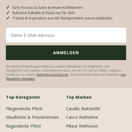
Early Access zu Sales & neuen Kollektionen
Exklusive Rabatte & Deals nur für dich
Trends & Inspiration aus der Reitsportwelt zuerst entdecken
Mit deiner Anmeldung erhältst du unseren Newsletter mit Angeboten und
Neuigkeiten von Loesdau. Informationen dazu, wie wir mit deinen Daten umgehen,
findest du in unserer
Datenschutzerklärung
. Du kannst dich jederzeit kostenfrei
vom
Newsletter abmelden
Top-Kategorien
Top Marken
Fliegendecke Pferd
Cavallo Reitstiefel
Maulkörbe & Fressbremsen
Casco Reithelme
Regendecke Pferd
Pikeur Reithosen