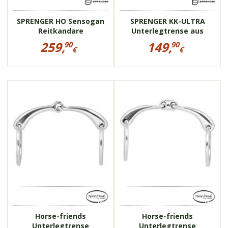
SPRENGER HO Sensogan
SPRENGER KK-ULTRA
Reitkandare
Unterlegtrense aus
Sensogan
Preisinformationen
Preisinformationen
259,
149,
90
90
für
für
€
€
SPRENGER
SPRENGER
259,90
149,90
HO
KK-
€
€
Sensogan
ULTRA
Reitkandare
Unterlegtrense
8523
8524
aus
Sensogan
Horse-friends
Horse-friends
Unterlegtrense
Unterlegtrense