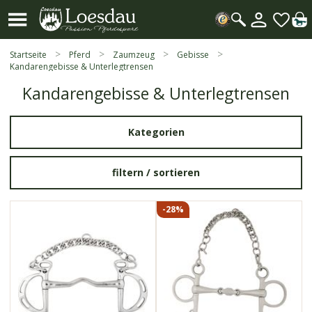
Mein
Kundenk
Suche
öffnen
Startseite
Pferd
Zaumzeug
Gebisse
Kandarengebisse & Unterlegtrensen
Kandarengebisse & Unterlegtrensen
Kategorien
filtern /
sortieren
-28%
8548
8580