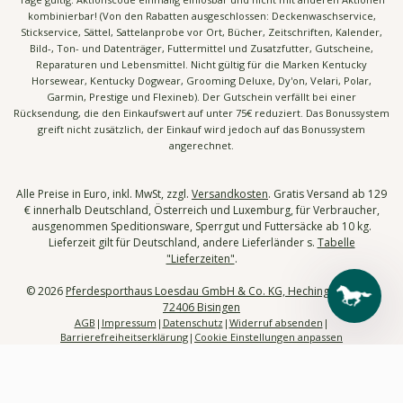
kombinierbar! (Von den Rabatten ausgeschlossen: Deckenwaschservice,
Stickservice, Sättel, Sattelanprobe vor Ort, Bücher, Zeitschriften, Kalender,
Bild-, Ton- und Datenträger, Futtermittel und Zusatzfutter, Gutscheine,
Reparaturen und Lebensmittel. Nicht gültig für die Marken Kentucky
Horsewear, Kentucky Dogwear, Grooming Deluxe, Dy'on, Velari, Polar,
Garmin, Prestige und Flexineb). Der Gutschein verfällt bei einer
Rücksendung, die den Einkaufswert auf unter 75€ reduziert. Das Bonussystem
greift nicht zusätzlich, der Einkauf wird jedoch auf das Bonussystem
angerechnet.
Alle Preise in Euro, inkl. MwSt, zzgl.
Versandkosten
. Gratis Versand ab 129
€ innerhalb Deutschland, Österreich und Luxemburg, für Verbraucher,
ausgenommen Speditionsware, Sperrgut und Futtersäcke ab 10 kg.
Lieferzeit gilt für Deutschland, andere Lieferländer s.
Tabelle
"Lieferzeiten"
.
© 2026
Pferdesporthaus Loesdau GmbH & Co. KG, Hechinger Str. 58,
72406 Bisingen
AGB
Impressum
Datenschutz
Widerruf absenden
Barrierefreiheitserklärung
Cookie Einstellungen anpassen