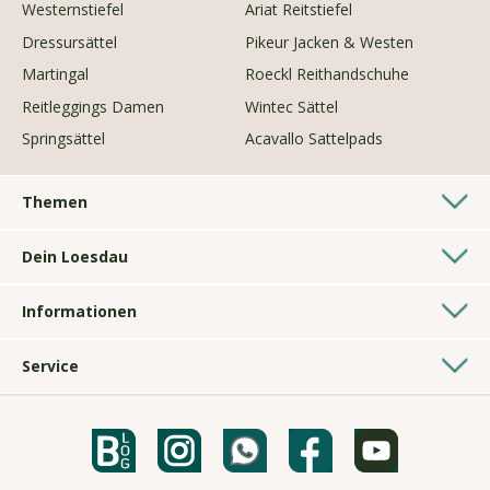
Westernstiefel
Ariat Reitstiefel
Dressursättel
Pikeur Jacken & Westen
Martingal
Roeckl Reithandschuhe
Reitleggings Damen
Wintec Sättel
Springsättel
Acavallo Sattelpads
Themen
Westernshop
Dein Loesdau
Longierzubehör
Pferdesporthäuser
Geschenke für Reiter
Informationen
Kontakt
Hundezubehör
AGB
Bonussystem
Fahren
Service
Impressum
Über uns
Voltigieren
Bestickungen
Datenschutz
Gelebte Nachhaltigkeit
Ponyshop
Loesdau Sattelservice
Barrierefreiheitserklärung
PASSION Magazin
Isländerpferdezubehör
Maßtabellen
Rücksendungen
Ausbildung bei Loesdau
Kaltblutzubehör